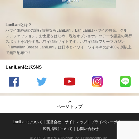
LaniLaniとは？
ハワイ(hawaii)の旅行情報ならLaniLani。LaniLaniはハワイの観光、グル
メ、ファッション、お土産をはじめ、現地オプショナルツアーや話題の流行
スポットを紹介するハワイ情報サイトです。ハワイ情報フリーマガジン
「Hawaiian Breeze LaniLani」は日本とハワイ・ワイキキの計400ヶ所以上
で無料配布中！
LaniLani公式SNS
LaniLani
LaniLani
LaniLani
LaniLani
LaniLani
の
のtwitter
の
の
のLINEを
Facebook
を見る
Youtube
Instagram
見る
ページトップ
を見る
チャンネ
を見る
ルを見る
LaniLaniについて
運営会社
サイトマップ
プライバシーポリシー
広告掲載について
お問い合わせ
© 2009-2018 P.M.A Tryangle,Inc. / Digitalidentity inc.