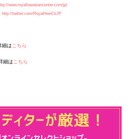
ttp://www.royalhawaiiancenter.com/jp/
：
http://twitter.com/RoyalHwnCtrJP
詳細は
こちら
詳細は
こちら