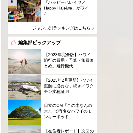
「ハッピーハレイワ／
Happy Haleiwa」がワイ
キ...
ジャンル別ランキングはこちら
編集部ピックアップ
【2023年完全版】ハワイ
旅行の費用・予算・旅費ま
とめ。飛行機代...
【2023年2月更新】ハワイ
渡航に必要な手続き／ワク
チン接種証明...
日立のCM「この木なんの
木♪」で有名なハワイのモ
ンキーポッド
【在住者レポート】次回の