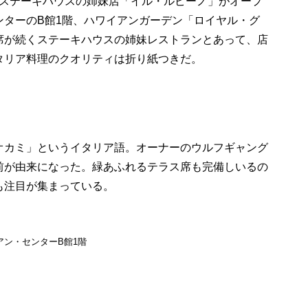
グ・ステーキハウスの姉妹店「イル・ルピーノ」がオープ
ンターのB館1階、ハワイアンガーデン「ロイヤル・グ
席が続くステーキハウスの姉妹レストランとあって、店
タリア料理のクオリティは折り紙つきだ。
オカミ」というイタリア語。オーナーのウルフギャング
前が由来になった。緑あふれるテラス席も完備しいるの
も注目が集まっている。
ワイアン・センターB館1階
）