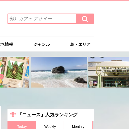
検
検
索
索
ワ
す
る
ー
ド
立ち情報
ジャンル
島・エリア
を
入
力
(例）
カ
フ
ェ
ア
サ
イ
ー
「ニュース」人気ランキング
Today
Weekly
Monthly