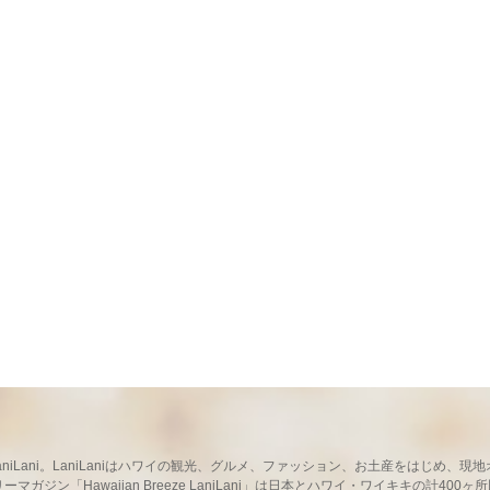
ならLaniLani。LaniLaniはハワイの観光、グルメ、ファッション、お土産をはじ
ガジン「Hawaiian Breeze LaniLani」は日本とハワイ・ワイキキの計400