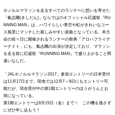
ホノルルマラソンを走るすべてのランナーに想いを寄せた
「氣志團(きしだん)」ならではのオフィシャル応援歌
『RU
NNING MAN』
は、ハワイらしい青空や虹がきれいなコー
ス風景にマッチした親しみやすい楽曲となっている。本大
会の前々日に開催されるランナーの祭典「アロハフライデ
ーナイト」にも、氣志團の出演が決定しており、マラソン
を走る前に応援歌『RUNNING MAN』で盛り上がること間
違いなしだ。
「JALホノルルマラソン2017」
参加エントリーの日本受付
は11月17日まで。現地では12月7～9日にもエントリー可
能だが、現在受付中の第1期エントリーのほうがうんとお
得になっている。
第1期エントリーは
9月15日（金）まで！
この機を逃さず
にぜひ申し込もう！