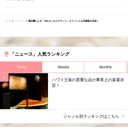
トップ
ニュース
氣志團による「JALホノルルマラソン」オフィシャル応援歌が完成！
「ニュース」人気ランキング
Today
Weekly
Monthly
ハワイ王族の貴重な品が事実上の返還決
定！...
ジャンル別ランキングはこちら