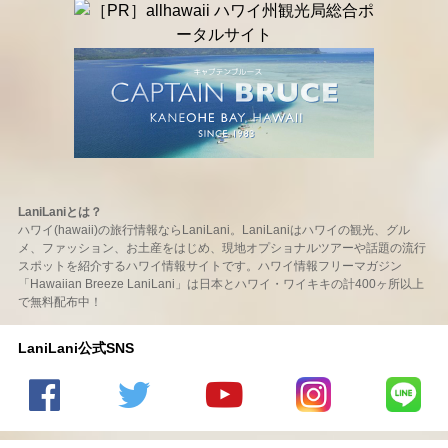
LaniLaniとは？
ハワイ(hawaii)の旅行情報ならLaniLani。LaniLaniはハワイの観光、グル
メ、ファッション、お土産をはじめ、現地オプショナルツアーや話題の流行
スポットを紹介するハワイ情報サイトです。ハワイ情報フリーマガジン
「Hawaiian Breeze LaniLani」は日本とハワイ・ワイキキの計400ヶ所以上
で無料配布中！
LaniLani公式SNS
LaniLani
LaniLani
LaniLani
LaniLani
LaniLani
の
のtwitter
の