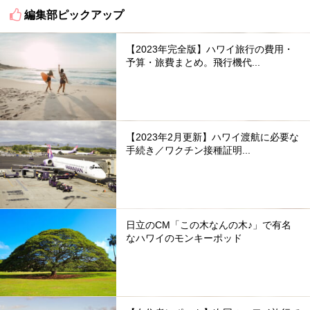
編集部ピックアップ
【2023年完全版】ハワイ旅行の費用・
予算・旅費まとめ。飛行機代...
【2023年2月更新】ハワイ渡航に必要な
手続き／ワクチン接種証明...
日立のCM「この木なんの木♪」で有名
なハワイのモンキーポッド