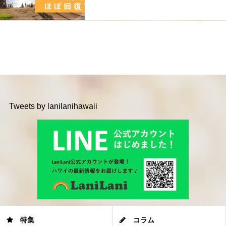
Tweets by lanilanihawaii
特集
コラム