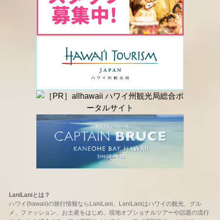
LaniLaniとは？
ハワイ(hawaii)の旅行情報ならLaniLani。LaniLaniはハワイの観光、グル
メ、ファッション、お土産をはじめ、現地オプショナルツアーや話題の流行