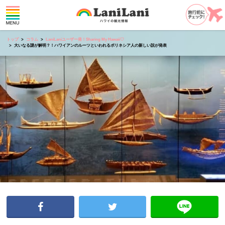
トップ
コラム
LaniLaniユーザー発！Sharing My Hawaii♡
大いなる謎が解明？！ハワイアンのルーツといわれるポリネシア人の新しい説が発表