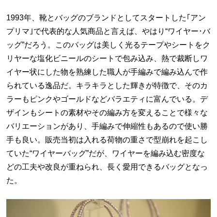
1993年、靴とバッグのブランドとしてスタートした｢アン
プリマ｣で代表的な人気商品と言えば、やはり“ワイヤー･バ
ッグ”だろう。このバッグは美しく光るテープやシートをク
リヤーな塩化ビニールのシートで包み込み、熱で裁断しワ
イヤー状にした物を熟練した職人が手編みで編み込んで作
られている逸品だ。キラキラとした輝きが特徴で、そのカ
ラーもピンクやゴールドなどバラエティに富んでいる。デ
ザインもシートの素材やその編み方を変えることで様々な
バリエーションがあり、手編みで伸縮性もあるので使い勝
手も良い。販売当初は入れる荷物の重さで型崩れを起こし
ていた“ワイヤーバッグ”だが、ワイヤーを編み込む密度な
どの工夫や改良が重ねられ、長く愛用できるバッグとなっ
た。