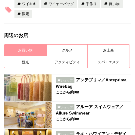
ワイキキ
ワイヤーバッグ
手作り
買い物
限定
周辺のお店
お買い物
グルメ
お土産
観光
アクティビティ
スパ・エステ
アンテプリマ／Anteprima
ショップ
Wirebag
ここから約0m
アルーア スイムウェア／
ショップ
Allure Swimwear
ここから約0m
ラキ・ハワイアン・デザイ
ショップ