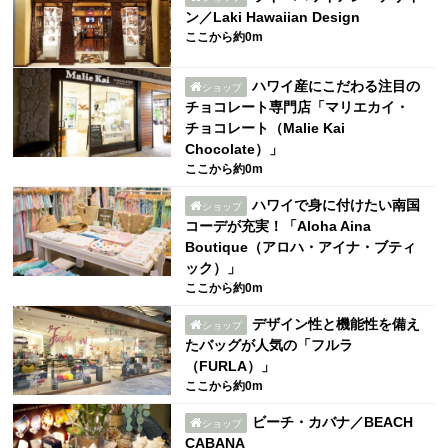
ン／Laki Hawaiian Design
ここから約0m
ハワイ産にこだわる注目の
ショップ
チョコレート専門店「マリエカイ・
チョコレート（Malie Kai
Chocolate）」
ここから約0m
ハワイで身に付けたい南国
ショップ
コーデが充実！「Aloha Aina
Boutique（アロハ・アイナ・ブティ
ック）」
ここから約0m
デザイン性と機能性を備え
ショップ
たバッグが人気の「フルラ
（FURLA）」
ここから約0m
ビーチ・カバナ／BEACH
ショップ
CABANA