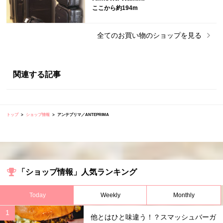
ここから約194m
全ての
お買い物
のショップを見る
関連する記事
トップ
ショップ情報
アンテプリマ／ANTEPRIMA
「ショップ情報」人気ランキング
Today
Weekly
Monthly
他とはひと味違う！？スマッシュバーガ