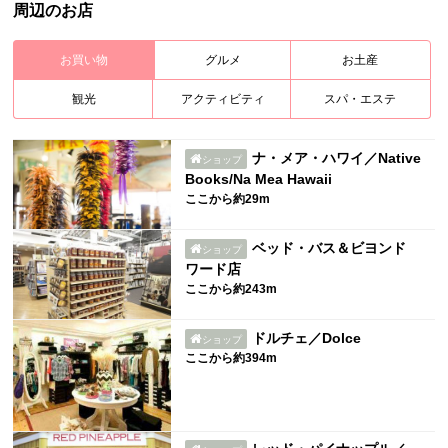
周辺のお店
お買い物
グルメ
お土産
観光
アクティビティ
スパ・エステ
ナ・メア・ハワイ／Native
ショップ
Books/Na Mea Hawaii
ここから約29m
ベッド・バス＆ビヨンド
ショップ
ワード店
ここから約243m
ドルチェ／Dolce
ショップ
ここから約394m