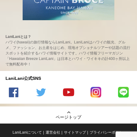
LaniLaniとは？
ハワイ(hawaii)の旅行情報ならLaniLani。LaniLaniはハワイの観光、グル
メ、ファッション、お土産をはじめ、現地オプショナルツアーや話題の流行
スポットを紹介するハワイ情報サイトです。ハワイ情報フリーマガジン
「Hawaiian Breeze LaniLani」は日本とハワイ・ワイキキの計400ヶ所以上
で無料配布中！
LaniLani公式SNS
LaniLani
LaniLani
LaniLani
LaniLani
LaniLani
の
のtwitter
の
の
のLINEを
Facebook
を見る
Youtube
Instagram
見る
ページトップ
を見る
チャンネ
を見る
ルを見る
LaniLaniについて
運営会社
サイトマップ
プライバシーポリシー