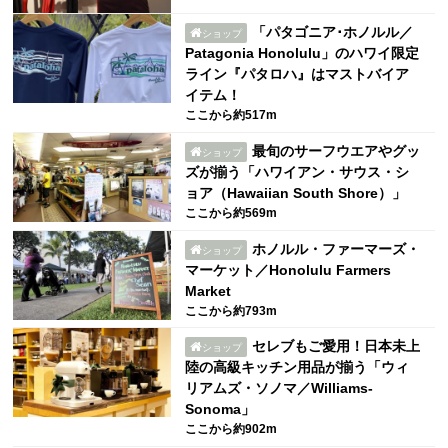
「パタゴニア･ホノルル／
ショップ
Patagonia Honolulu」のハワイ限定
ライン『パタロハ』はマストバイア
イテム！
ここから約517m
最旬のサーフウエアやグッ
ショップ
ズが揃う「ハワイアン・サウス・シ
ョア（Hawaiian South Shore）」
ここから約569m
ホノルル・ファーマーズ・
ショップ
マーケット／Honolulu Farmers
Market
ここから約793m
セレブもご愛用！日本未上
ショップ
陸の高級キッチン用品が揃う「ウィ
リアムズ・ソノマ／Williams-
Sonoma」
ここから約902m