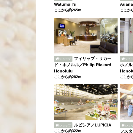
Watumull's
Auana
ここから約265m
ここから
フィリップ・リカー
ショップ
ショ
ド・ホノルル／Philip Rickard
ホノルル
Honolulu
Honol
ここから約282m
ここから
ルピシア／LUPICIA
ショップ
ショ
ここから約322m
フスタイ