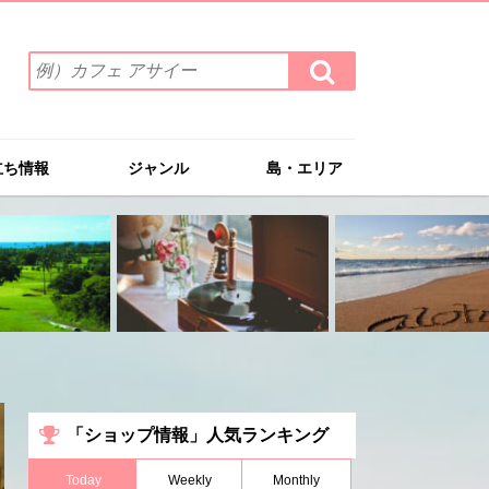
検
検
索
索
ワ
す
る
ー
ド
立ち情報
ジャンル
島・エリア
を
入
力
(例）
カ
フ
ェ
ア
サ
イ
ー
「ショップ情報」人気ランキング
Today
Weekly
Monthly