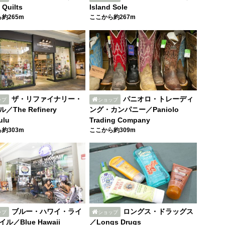
 Quilts
Island Sole
約265m
ここから約267m
ザ・リファイナリー・
パニオロ・トレーディ
ップ
ショップ
／The Refinery
ング・カンパニー／Paniolo
ulu
Trading Company
約303m
ここから約309m
ブルー・ハワイ・ライ
ロングス・ドラッグス
ップ
ショップ
ル／Blue Hawaii
／Longs Drugs