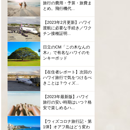
旅行の費用・予算・旅費ま
とめ。飛行機代...
【2023年2月更新】ハワイ
渡航に必要な手続き／ワク
チン接種証明...
日立のCM「この木なんの
木♪」で有名なハワイのモ
ンキーポッド
【在住者レポート】次回の
ハワイ旅行で気をつけるべ
きことは？ウィズ...
【2023年最新版】ハワイ
旅行の安い時期はいつ？格
安で楽しめるハ...
【ウィズコロナ旅行記・第
1弾】オアフ島はどう変わ