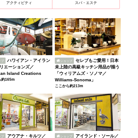
アクティビティ
スパ・エステ
ハワイアン・アイラン
セレブもご愛用！日本
ップ
ショップ
リエーションズ／
未上陸の高級キッチン用品が揃う
an Island Creations
「ウィリアムズ・ソノマ／
約165m
Williams-Sonoma」
ここから約213m
アウアナ・キルツ／
アイランド・ソール／
ップ
ショップ