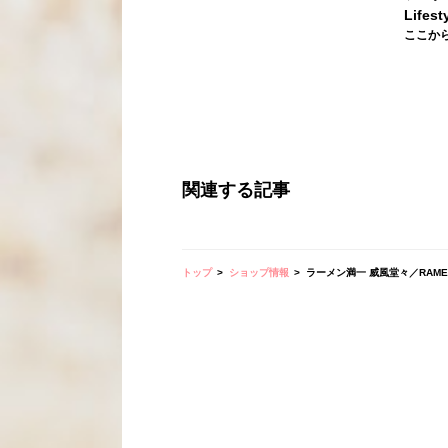
Lifest
ここから
関連する記事
トップ
ショップ情報
ラーメン満一 威風堂々／RAMEN M