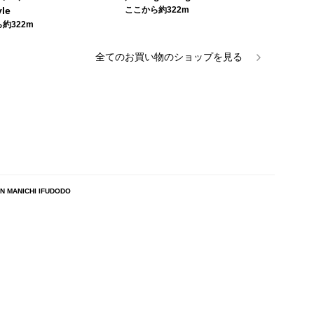
yle
ここから約322m
約322m
全ての
お買い物
のショップを見る
ANICHI IFUDODO