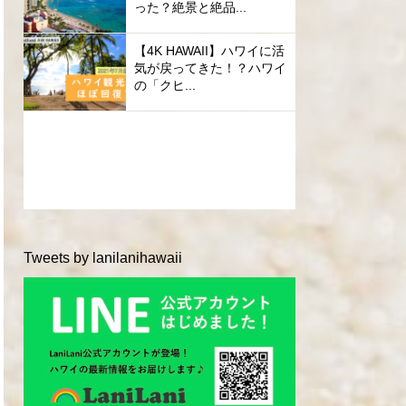
った？絶景と絶品...
【4K HAWAII】ハワイに活
気が戻ってきた！？ハワイ
の「クヒ...
Tweets by lanilanihawaii