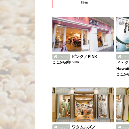
観光
ピンク／PINK
ショップ
ショ
ここから約150m
ド・ク
Hawaii
ここから
ワタムルズ／
ショップ
ショ