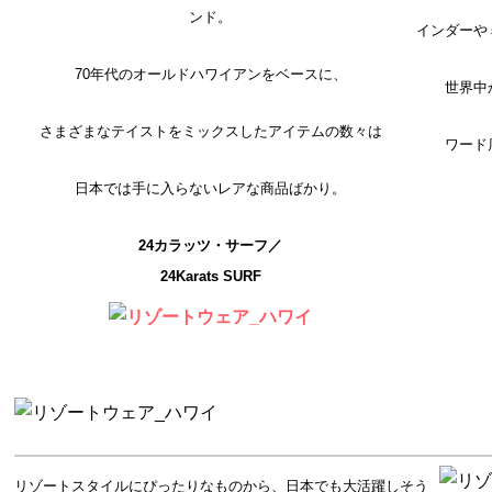
ンド。
インダーや
70年代のオールドハワイアンをベースに、
世界中
さまざまなテイストをミックスしたアイテムの数々は
ワード
日本では手に入らないレアな商品ばかり。
24カラッツ・サーフ／
24Karats SURF
リゾートスタイルにぴったりなものから、日本でも大活躍しそう