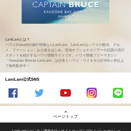
LaniLaniとは？
ハワイ(hawaii)の旅行情報ならLaniLani。LaniLaniはハワイの観光、グル
メ、ファッション、お土産をはじめ、現地オプショナルツアーや話題の流行
スポットを紹介するハワイ情報サイトです。ハワイ情報フリーマガジン
「Hawaiian Breeze LaniLani」は日本とハワイ・ワイキキの計400ヶ所以上
で無料配布中！
LaniLani公式SNS
LaniLani
LaniLani
LaniLani
LaniLani
LaniLani
の
のtwitter
の
の
のLINEを
Facebook
を見る
Youtube
Instagram
見る
ページトップ
を見る
チャンネ
を見る
ルを見る