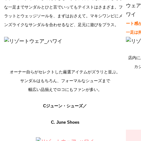
な一足までサンダルとひと言でいってもテイストはさまざま。フ
ラットとウェッジソールを、まずはおさえて。マキシワンピにメ
ート感
ンズライクなサンダルを合わせるなど、足元に遊びをプラス。
一足は
店内に
カ
オーナー自らがセレクトした厳選アイテムがズラリと並ぶ。
サンダルはもちろん、フォーマルなシューズまで
幅広い品揃えでロコにもファンが多い。
Cジューン・シューズ／
C. June Shoes