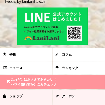
Tweets by lanilanihawaii
特集
コラム
ニュース
ランキング
これだけはおさえておきたい！
ハワイ旅行前かけこみチェック
ショップ
クーポン