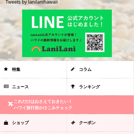
Tweets by lanilanihawaii
特集
コラム
ニュース
ランキング
これだけはおさえておきたい！
ハワイ旅行前かけこみチェック
ショップ
クーポン