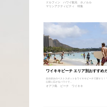
ドルフィン
ハワイ観光
ホノルル
マリンアクティビティ
特集
ワイキキビーチ エリア別おすすめ
自分好みのベストスポットをワイキキビーチで探そう！ 
心部に広がるハワイで...
オアフ島
ビーチ
ワイキキ