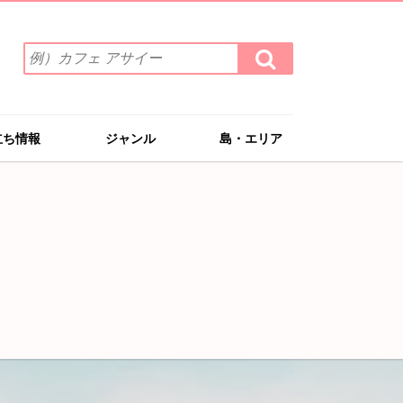
検
検
索
索
ワ
す
る
ー
ド
立ち情報
ジャンル
島・エリア
を
入
力
(例）
カ
フ
ェ
ア
サ
イ
ー