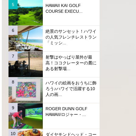
HAWAII KAI GOLF
COURSE EXECU...
絶景のサンセット！ハワイ
の人気フレンチレストラン
「ミッシ...
射撃はやっぱり屋外が最
高！ココクレーターの麓に
ある射撃場...
ハワイの絵画をおうちに飾
ろう♪ハワイで活躍する10
人の画...
ROGER DUNN GOLF
HAWAII/ロジャー・...
ダイヤモンドヘッド・コー