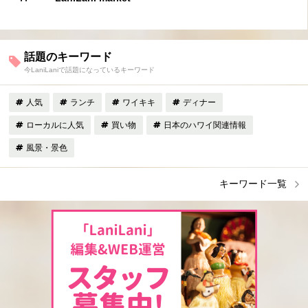
話題のキーワード
今LaniLaniで話題になっているキーワード
人気
ランチ
ワイキキ
ディナー
ローカルに人気
買い物
日本のハワイ関連情報
風景・景色
キーワード一覧