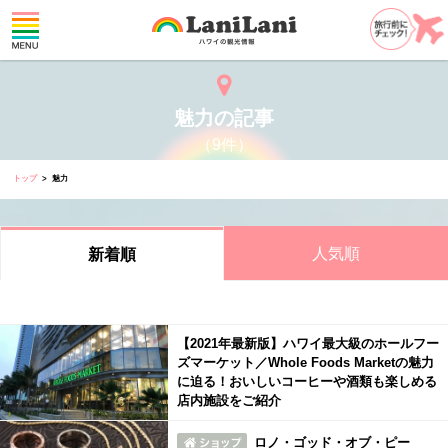
魅力の記事
（9件）
トップ
魅力
人気順
新着順
【2021年最新版】ハワイ最大級のホールフー
ズマーケット／Whole Foods Marketの魅力
に迫る！おいしいコーヒーや酒類も楽しめる
店内施設をご紹介
ロノ・ゴッド・オブ・ピー