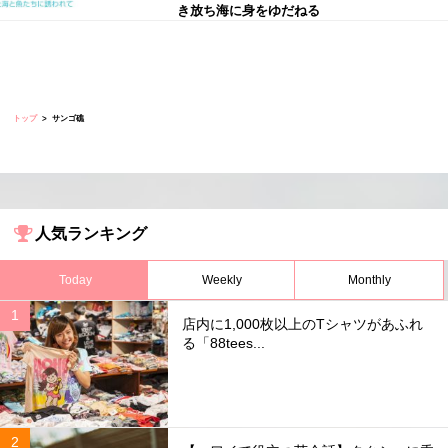
き放ち海に身をゆだねる
トップ
サンゴ礁
人気ランキング
Today
Weekly
Monthly
店内に1,000枚以上のTシャツがあふれ
る「88tees...