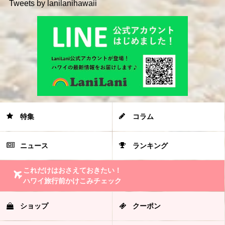
Tweets by lanilanihawaii
特集
コラム
ニュース
ランキング
これだけはおさえておきたい！
ハワイ旅行前かけこみチェック
ショップ
クーポン