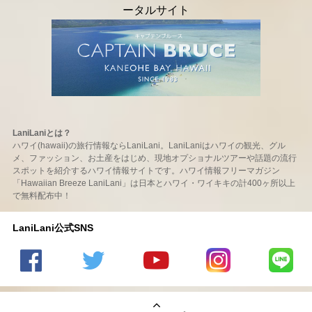
LaniLaniとは？
ハワイ(hawaii)の旅行情報ならLaniLani。LaniLaniはハワイの観光、グル
メ、ファッション、お土産をはじめ、現地オプショナルツアーや話題の流行
スポットを紹介するハワイ情報サイトです。ハワイ情報フリーマガジン
「Hawaiian Breeze LaniLani」は日本とハワイ・ワイキキの計400ヶ所以上
で無料配布中！
LaniLani公式SNS
LaniLani
LaniLani
LaniLani
LaniLani
LaniLani
の
のtwitter
の
の
のLINEを
Facebook
を見る
Youtube