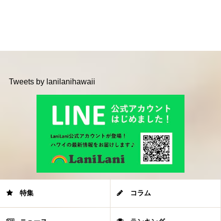
Tweets by lanilanihawaii
特集
コラム