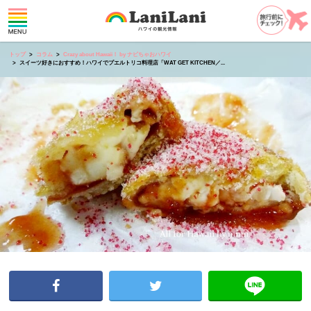
トップ
コラム
Crazy about Hawaii！ by ナビちゃおハワイ
スイーツ好きにおすすめ！ハワイでプエルトリコ料理店「WAT GET KITCHEN／...