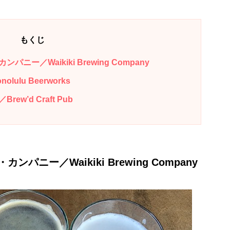
もくじ
ー／Waikiki Brewing Company
lu Beerworks
’d Craft Pub
ニー／Waikiki Brewing Company