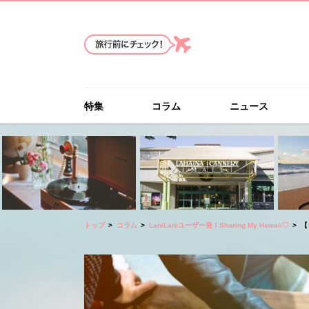
特集
コラム
ニュース
トップ
コラム
LaniLaniユーザー発！Sharing My Hawaii♡
【