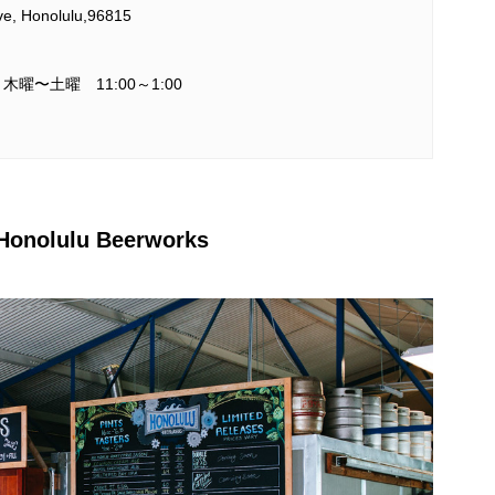
ve, Honolulu,96815
、木曜〜土曜 11:00～1:00
lulu Beerworks