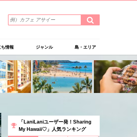
検
検
索
索
ワ
す
る
ー
ド
立ち情報
ジャンル
島・エリア
を
入
力
(例）
カ
フ
ェ
ア
サ
イ
ー
「LaniLaniユーザー発！Sharing
My Hawaii♡」人気ランキング