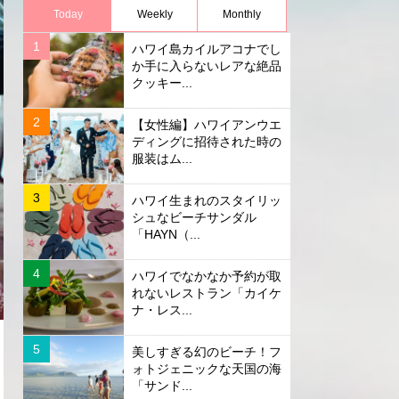
Today
Weekly
Monthly
ハワイ島カイルアコナでし
か手に入らないレアな絶品
クッキー...
【女性編】ハワイアンウエ
ディングに招待された時の
服装はム...
ハワイ生まれのスタイリッ
シュなビーチサンダル
「HAYN（...
ハワイでなかなか予約が取
れないレストラン「カイケ
ナ・レス...
美しすぎる幻のビーチ！フ
ォトジェニックな天国の海
「サンド...