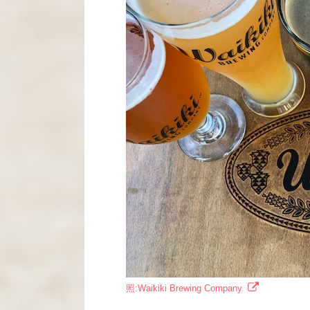
照:Waikiki Brewing Company