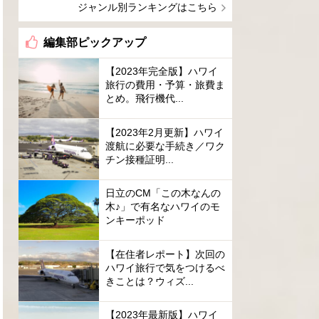
ジャンル別ランキングはこちら
編集部ピックアップ
【2023年完全版】ハワイ
旅行の費用・予算・旅費ま
とめ。飛行機代...
【2023年2月更新】ハワイ
渡航に必要な手続き／ワク
チン接種証明...
日立のCM「この木なんの
木♪」で有名なハワイのモ
ンキーポッド
【在住者レポート】次回の
ハワイ旅行で気をつけるべ
きことは？ウィズ...
【2023年最新版】ハワイ