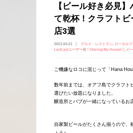
【ビール好き必見】
て乾杯！クラフトビ
店3選
2021.04.21
グルメ・レストラン
ローカルフ
LaniLaniユーザー発！Sharing My Hawaii♡
ビ
ご機嫌なロコに混じって「Hana Hou
数年前までは、オアフ島でクラフト
選びたい放題になりました。
醸造所とパブが一緒になっているお
自家製ビールがたくさん揃うので、
ょう♪