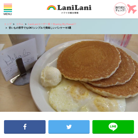
トップ
コラム
LaniLaniユーザー発！Sharing My Hawaii♡
甘いもの苦手でもOK!シンプルで美味しいパンケーキ3選