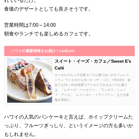
れているだけ。
食後のデザートとしても良さそうです。
営業時間は7:00～14:00
朝食やランチでも楽しめるカフェです。
ハワイの最新情報をお届け！LaniLani
スイート・イーズ・カフェ／Sweet E’s
Café
ローカルグルメの宝庫カパフル通り沿いのカフェレス
トラン ワイキキから市バス（ザ・バス）で約15分、徒
歩でも20～30分程度でアクセスできるカパフル通り
は、「レナーズ・ベーカリー」「ワイオラ・シェイ
ブ・アイス」「レインボー・ドライブイン」などの老
舗を筆頭に...
ハワイの人気のパンケーキと言えば、ホイップクリームた
っぷり、フルーツぎっしり、というイメージの方も多いか
もしれません。