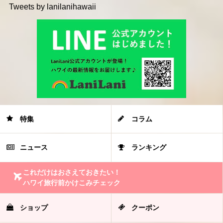
Tweets by lanilanihawaii
特集
コラム
ニュース
ランキング
これだけはおさえておきたい！
ハワイ旅行前かけこみチェック
ショップ
クーポン