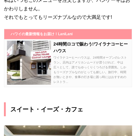
私はいつもこのメニューを注文しますが、パンケーキはお
かわりしません。
それでもとってもリーズナブルなので大満足です!
ハワイの最新情報をお届け！LaniLani
24時間ロコで賑わう!ワイラナコーヒー
ハウス
ワイラナコーヒーハウスは、24時間オープンのレスト
ラン。店内はアメリカンムードが漂うけれど、中は
広々として、誰でもゆっくりくつろげる雰囲気。しか
もリーズナブルなのがとっても嬉しい。旅行中、時間
が無いときや、食事の行き場に困っ時にはおすすめの
レストラ...
スイート・イーズ・カフェ