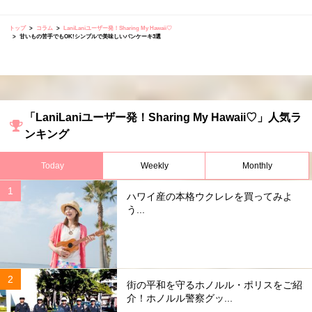
トップ
コラム
LaniLaniユーザー発！Sharing My Hawaii♡
甘いもの苦手でもOK!シンプルで美味しいパンケーキ3選
「LaniLaniユーザー発！Sharing My Hawaii♡」人気ラ
ンキング
Today
Weekly
Monthly
ハワイ産の本格ウクレレを買ってみよ
う...
街の平和を守るホノルル・ポリスをご紹
介！ホノルル警察グッ...