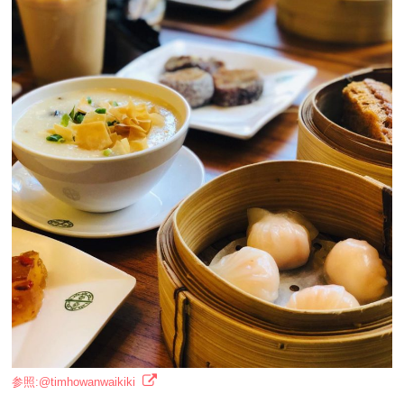
参照:@timhowanwaikiki