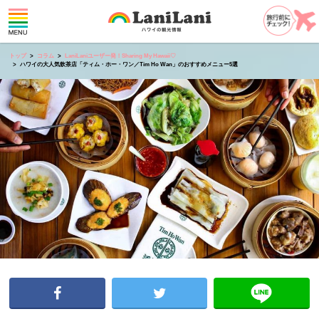
トップ
コラム
LaniLaniユーザー発！Sharing My Hawaii♡
ハワイの大人気飲茶店「ティム・ホー・ワン／Tim Ho Wan」のおすすめメニュー5選