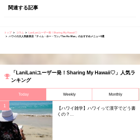
関連する記事
トップ
コラム
LaniLaniユーザー発！Sharing My Hawaii♡
ハワイの大人気飲茶店「ティム・ホー・ワン／Tim Ho Wan」のおすすめメニュー5選
「LaniLaniユーザー発！Sharing My Hawaii♡」人気ラ
ンキング
Today
Weekly
Monthly
【ハワイ雑学】ハワイって漢字でどう書
くの？...