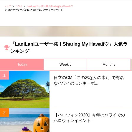
トップ
コラム
LaniLaniユーザー発！Sharing My Hawaii♡
ホリデーシーズンにぴったりのパーティーフード！
「LaniLaniユーザー発！Sharing My Hawaii♡」人気ラ
ンキング
Today
Weekly
Monthly
日立のCM「この木なんの木♪」で有名
なハワイのモンキーポ...
【ハロウィン2020】今年のハワイでの
ハロウィンイベント...