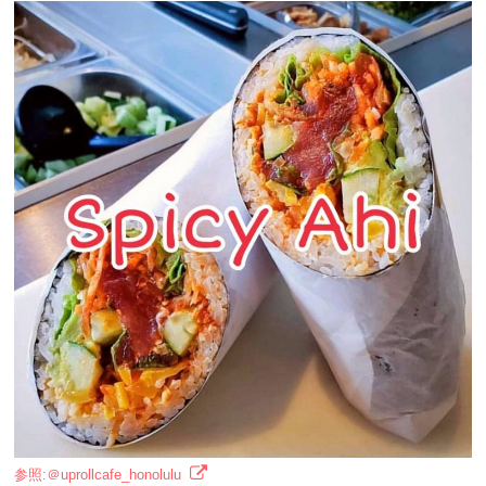
参照:＠uprollcafe_honolulu