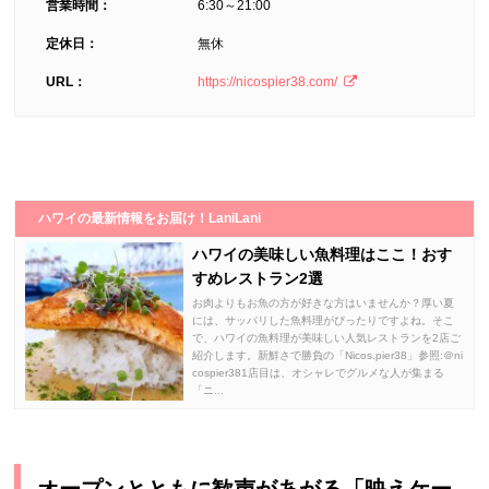
営業時間：
6:30～21:00
定休日：
無休
URL：
https://nicospier38.com/
ハワイの最新情報をお届け！LaniLani
ハワイの美味しい魚料理はここ！おす
すめレストラン2選
お肉よりもお魚の方が好きな方はいませんか？厚い夏
には、サッパリした魚料理がぴったりですよね。そこ
で、ハワイの魚料理が美味しい人気レストランを2店ご
紹介します。新鮮さで勝負の「Nicos.pier38」参照:＠ni
cospier381店目は、オシャレでグルメな人が集まる
「ニ...