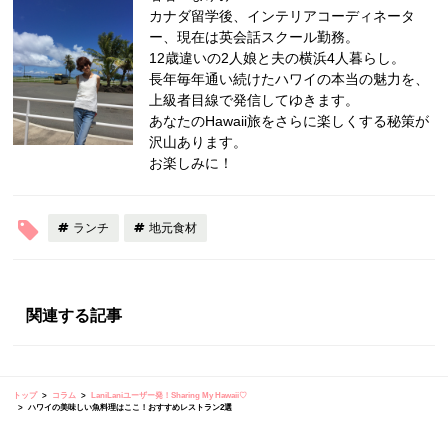
カナダ留学後、インテリアコーディネータ
ー、現在は英会話スクール勤務。
12歳違いの2人娘と夫の横浜4人暮らし。
長年毎年通い続けたハワイの本当の魅力を、
上級者目線で発信してゆきます。
あなたのHawaii旅をさらに楽しくする秘策が
沢山あります。
お楽しみに！
ランチ
地元食材
関連する記事
トップ
コラム
LaniLaniユーザー発！Sharing My Hawaii♡
ハワイの美味しい魚料理はここ！おすすめレストラン2選