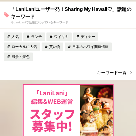
「LaniLaniユーザー発！Sharing My Hawaii♡」話題の
キーワード
今LaniLaniで話題になっているキーワード
人気
ランチ
ワイキキ
ディナー
ローカルに人気
買い物
日本のハワイ関連情報
風景・景色
キーワード一覧