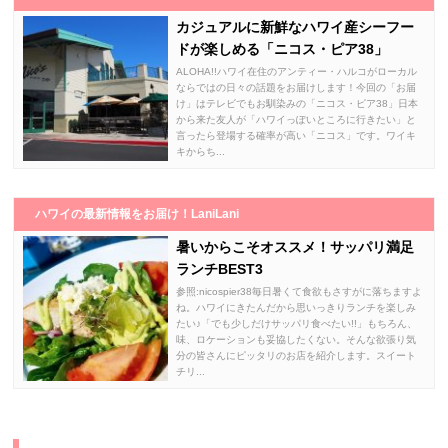
カジュアルに新鮮なハワイ産シーフー
ドが楽しめる「ニコス・ピア38」
ALOHA!!ハワイ在住のアンティー・ハルコがローカル
ならではの日々の話題をお届けします！今回の「お届
け」はテレビでもお馴染みの「ニコス・ピア38」日本
から来た友人が「ハワイっぽいところに行きたい」と
言ったら登場する確率が高い「ニコス」です。ワイキ
キからち...
ハワイの最新情報をお届け！LaniLani
暑いからこそオススメ！サッパリ満足
ランチBEST3
参照:nicospier38毎日暑くて食欲もさすがに落ちますよ
ね。ハワイにきたんだから思いっきりランチを楽しみ
たい♪「でも少しだけサッパリ食べたい!!」もちろん、
味、ロケーションも妥協したくない。そんな欲張り気
分の皆さんにピッタリのお店を紹介します。スイート
チリ...