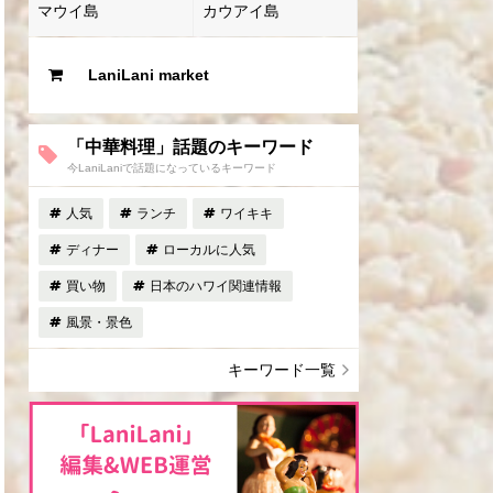
マウイ島
カウアイ島
LaniLani market
「中華料理」話題のキーワード
今LaniLaniで話題になっているキーワード
人気
ランチ
ワイキキ
ディナー
ローカルに人気
買い物
日本のハワイ関連情報
風景・景色
キーワード一覧