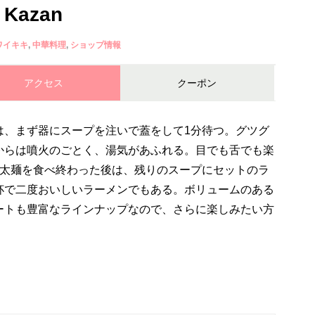
Kazan
ワイキキ
中華料理
ショップ情報
アクセス
クーポン
は、まず器にスープを注いで蓋をして1分待つ。グツグ
からは噴火のごとく、湯気があふれる。目でも舌でも楽
る太麺を食べ終わった後は、残りのスープにセットのラ
杯で二度おいしいラーメンでもある。ボリュームのある
ートも豊富なラインナップなので、さらに楽しみたい方