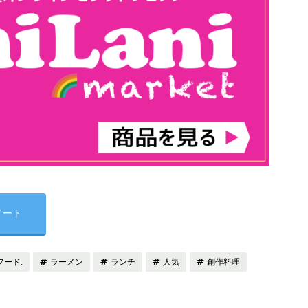
イート
フード.
ラーメン
ランチ
人気
創作料理