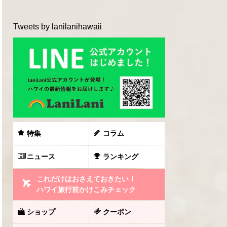
Tweets by lanilanihawaii
特集
コラム
ニュース
ランキング
これだけはおさえておきたい！
ハワイ旅行前かけこみチェック
ショップ
クーポン