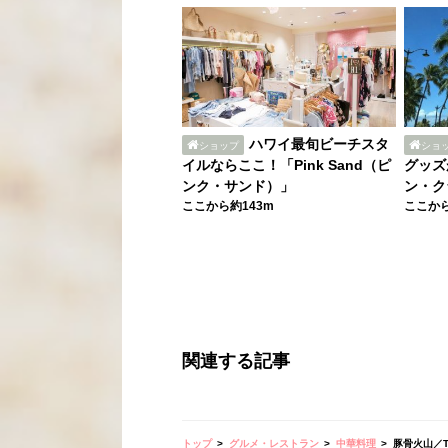
ハワイ最旬ビーチスタ
ショップ
ショ
イルならここ！「Pink Sand（ピ
グッズ
ンク・サンド）」
ン・ク
ここから約143m
ここから
関連する記事
トップ
グルメ・レストラン
中華料理
豚骨火山／Ton