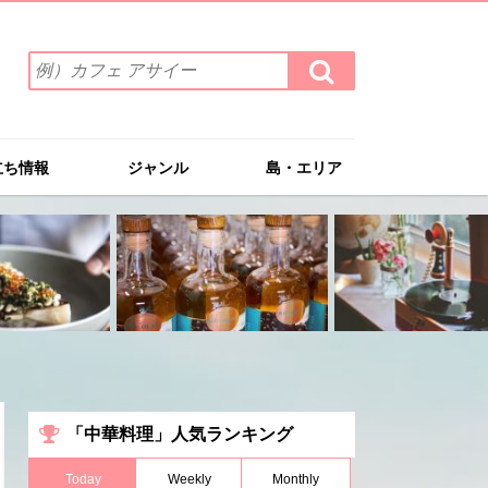
検
検
索
索
ワ
す
る
ー
ド
立ち情報
ジャンル
島・エリア
を
入
力
(例）
カ
フ
ェ
ア
サ
イ
ー
「中華料理」人気ランキング
Today
Weekly
Monthly