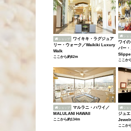
ショ
ワイキキ・ラグジュア
ショップ
ワイの
リー・ウォーク／Waikiki Luxury
パー・ス
Walk
Slippe
ここから約82m
ここから
マルラニ・ハワイ／
ショップ
ショ
MALULANI HAWAII
ジュエリ
ここから約134m
Jewel
ここから