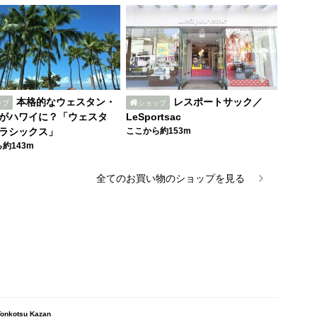
本格的なウェスタン・
レスポートサック／
ップ
ショップ
がハワイに？「ウェスタ
LeSportsac
ラシックス」
ここから約153m
約143m
全ての
お買い物
のショップを見る
kotsu Kazan