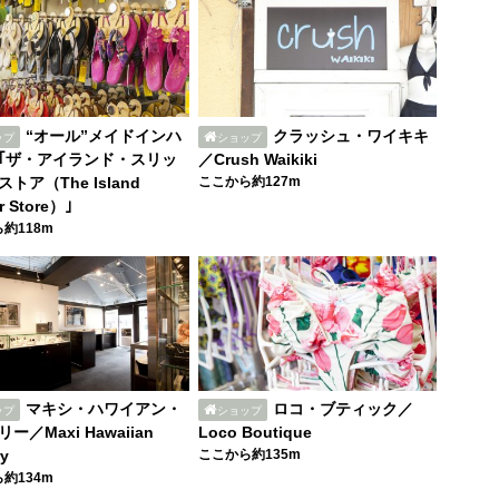
“オール”メイドインハ
クラッシュ・ワイキキ
ップ
ショップ
｢ザ・アイランド・スリッ
／Crush Waikiki
トア（The Island
ここから約127m
r Store）｣
約118m
マキシ・ハワイアン・
ロコ・ブティック／
ップ
ショップ
ー／Maxi Hawaiian
Loco Boutique
ry
ここから約135m
約134m