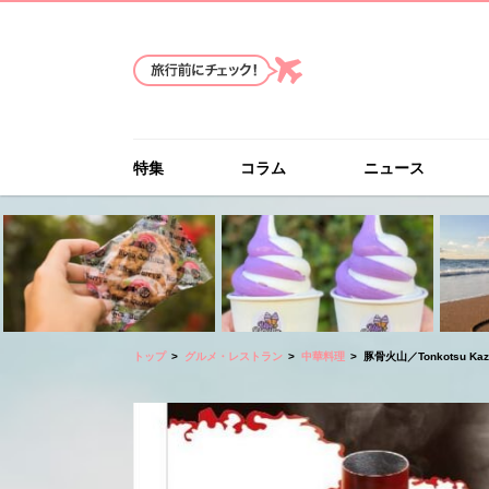
特集
コラム
ニュース
トップ
グルメ・レストラン
中華料理
豚骨火山／Tonkotsu Kaz