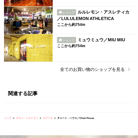
ルルレモン・アスレティカ
ショップ
／LULULEMON ATHLETICA
ここから約754m
ミュウミュウ／MIU MIU
ショップ
ここから約754m
全ての
お買い物
のショップを見る
関連する記事
トップ
グルメ・レストラン
ステーキ
チャート・ハウス／Chart House