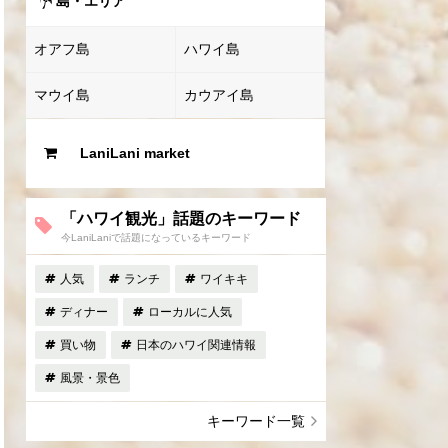
島・エリア
オアフ島
ハワイ島
マウイ島
カウアイ島
LaniLani market
「ハワイ観光」話題のキーワード
今LaniLaniで話題になっているキーワード
人気
ランチ
ワイキキ
ディナー
ローカルに人気
買い物
日本のハワイ関連情報
風景・景色
キーワード一覧