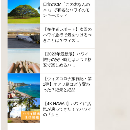
日立のCM「この木なんの
木♪」で有名なハワイのモ
ンキーポッド
【在住者レポート】次回の
ハワイ旅行で気をつけるべ
きことは？ウィズ...
【2023年最新版】ハワイ
旅行の安い時期はいつ？格
安で楽しめるハ...
【ウィズコロナ旅行記・第
1弾】オアフ島はどう変わ
った？絶景と絶品...
【4K HAWAII】ハワイに活
気が戻ってきた！？ハワイ
の「クヒ...