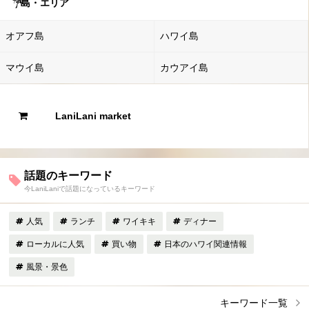
島・エリア
オアフ島
ハワイ島
マウイ島
カウアイ島
LaniLani market
話題のキーワード
今LaniLaniで話題になっているキーワード
人気
ランチ
ワイキキ
ディナー
ローカルに人気
買い物
日本のハワイ関連情報
風景・景色
キーワード一覧