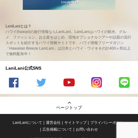
LaniLaniとは？
ハワイ(hawaii)の旅行情報ならLaniLani。LaniLaniはハワイの観光、グル
メ、ファッション、お土産をはじめ、現地オプショナルツアーや話題の流行
スポットを紹介するハワイ情報サイトです。ハワイ情報フリーマガジン
「Hawaiian Breeze LaniLani」は日本とハワイ・ワイキキの計400ヶ所以上
で無料配布中！
LaniLani公式SNS
LaniLani
LaniLani
LaniLani
LaniLani
LaniLani
の
のtwitter
の
の
のLINEを
Facebook
を見る
Youtube
Instagram
見る
ページトップ
を見る
チャンネ
を見る
ルを見る
LaniLaniについて
運営会社
サイトマップ
プライバシーポリシー
広告掲載について
お問い合わせ