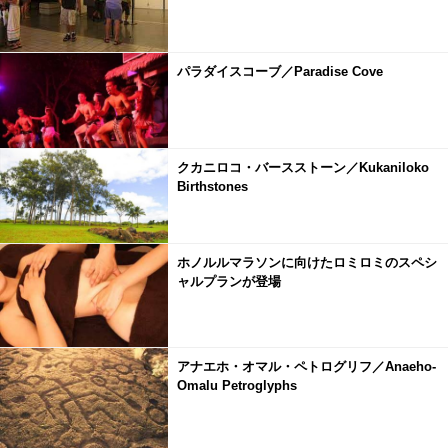
パラダイスコーブ／Paradise Cove
クカニロコ・バースストーン／Kukaniloko
Birthstones
ホノルルマラソンに向けたロミロミのスペシ
ャルプランが登場
アナエホ・オマル・ペトログリフ／Anaeho-
Omalu Petroglyphs