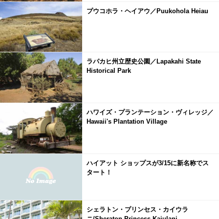
プウコホラ・ヘイアウ／Puukohola Heiau
ラパカヒ州立歴史公園／Lapakahi State
Historical Park
ハワイズ・プランテーション・ヴィレッジ／
Hawaii's Plantation Village
ハイアット ショップスが3/15に新名称でス
タート！
シェラトン・プリンセス・カイウラ
ニ/Sheraton Princess Kaiulani