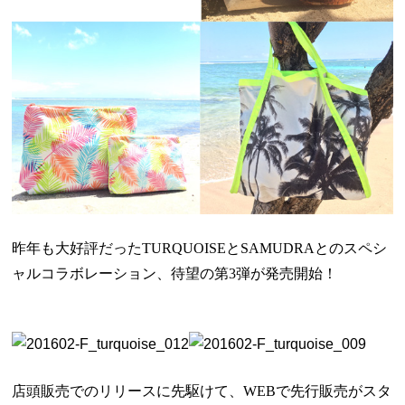
昨年も大好評だった
TURQUOISE
と
SAMUDRA
とのスペシ
ャルコラボレーション、待望の第
3
弾が発売開始！
店頭販売でのリリースに先駆けて、
WEB
で先行販売がスタ