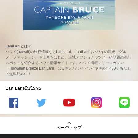
LaniLaniとは？
ハワイ(hawaii)の旅行情報ならLaniLani。LaniLaniはハワイの観光、グル
メ、ファッション、お土産をはじめ、現地オプショナルツアーや話題の流行
スポットを紹介するハワイ情報サイトです。ハワイ情報フリーマガジン
「Hawaiian Breeze LaniLani」は日本とハワイ・ワイキキの計400ヶ所以上
で無料配布中！
LaniLani公式SNS
LaniLani
LaniLani
LaniLani
LaniLani
LaniLani
の
のtwitter
の
の
のLINEを
Facebook
を見る
Youtube
Instagram
見る
ページトップ
を見る
チャンネ
を見る
ルを見る