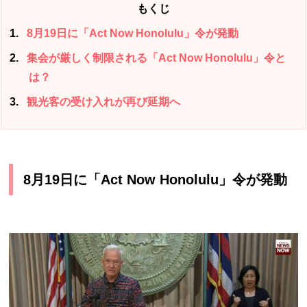
もくじ
1
8月19日に「Act Now Honolulu」令が発動
2
集会が厳しく制限される「Act Now Honolulu」令と
は？
3
観光客の受け入れが再び延期へ
8月19日に「Act Now Honolulu」令が発動