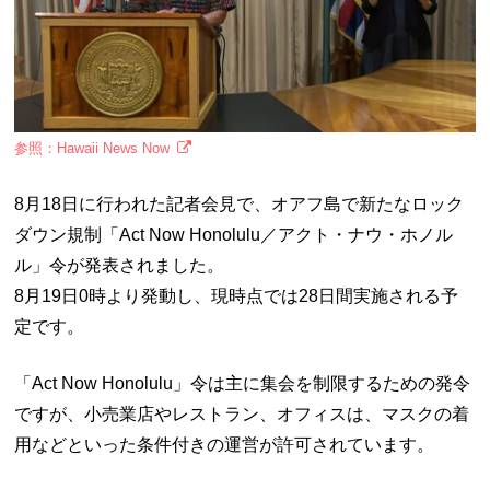
参照：Hawaii News Now
8月18日に行われた記者会見で、オアフ島で新たなロック
ダウン規制「Act Now Honolulu／アクト・ナウ・ホノル
ル」令が発表されました。
8月19日0時より発動し、現時点では28日間実施される予
定です。
「Act Now Honolulu」令は主に集会を制限するための発令
ですが、小売業店やレストラン、オフィスは、マスクの着
用などといった条件付きの運営が許可されています。