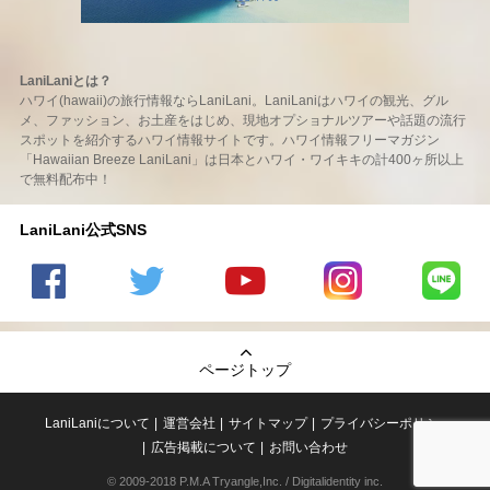
LaniLaniとは？
ハワイ(hawaii)の旅行情報ならLaniLani。LaniLaniはハワイの観光、グル
メ、ファッション、お土産をはじめ、現地オプショナルツアーや話題の流行
スポットを紹介するハワイ情報サイトです。ハワイ情報フリーマガジン
「Hawaiian Breeze LaniLani」は日本とハワイ・ワイキキの計400ヶ所以上
で無料配布中！
LaniLani公式SNS
LaniLani
LaniLani
LaniLani
LaniLani
LaniLani
の
のtwitter
の
の
のLINEを
Facebook
を見る
Youtube
Instagram
見る
ページトップ
を見る
チャンネ
を見る
ルを見る
LaniLaniについて
運営会社
サイトマップ
プライバシーポリシー
広告掲載について
お問い合わせ
© 2009-2018 P.M.A Tryangle,Inc. / Digitalidentity inc.