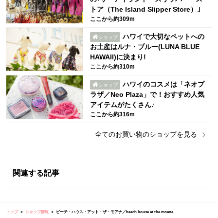
トア（The Island Slipper Store）｣
ここから約309m
ハワイで大切なペットへの
ショップ
お土産はルナ・ブルー(LUNA BLUE
HAWAII)に決まり!
ここから約310m
ハワイのコスメは「ネオプ
ショップ
ラザ／Neo Plaza」で！おすすめ人気
アイテムがたくさん♪
ここから約316m
全ての
お買い物
のショップを見る
関連する記事
トップ
ショップ情報
ビーチ・ハウス・アット・ザ・モアナ／beach house at the moana