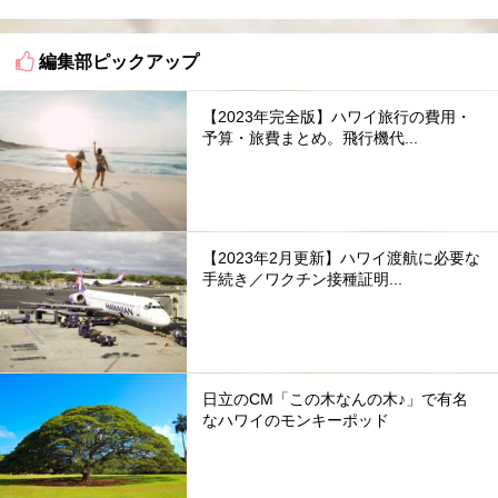
編集部ピックアップ
【2023年完全版】ハワイ旅行の費用・
予算・旅費まとめ。飛行機代...
【2023年2月更新】ハワイ渡航に必要な
手続き／ワクチン接種証明...
日立のCM「この木なんの木♪」で有名
なハワイのモンキーポッド