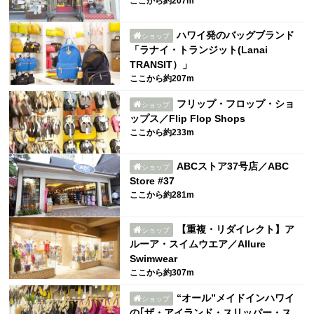
ここから約207m
ハワイ発のバッグブランド
ショップ
「ラナイ・トランジット(Lanai
TRANSIT）」
ここから約207m
フリップ・フロップ・ショ
ショップ
ップス／Flip Flop Shops
ここから約233m
ABCストア37号店／ABC
ショップ
Store #37
ここから約281m
【重複・リダイレクト】ア
ショップ
ルーア・スイムウエア／Allure
Swimwear
ここから約307m
“オール”メイドインハワイ
ショップ
の｢ザ・アイランド・スリッパー・ス