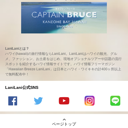
LaniLaniとは？
ハワイ(hawaii)の旅行情報ならLaniLani。LaniLaniはハワイの観光、グル
メ、ファッション、お土産をはじめ、現地オプショナルツアーや話題の流行
スポットを紹介するハワイ情報サイトです。ハワイ情報フリーマガジン
「Hawaiian Breeze LaniLani」は日本とハワイ・ワイキキの計400ヶ所以上
で無料配布中！
LaniLani公式SNS
LaniLani
LaniLani
LaniLani
LaniLani
LaniLani
の
のtwitter
の
の
のLINEを
Facebook
を見る
Youtube
Instagram
見る
ページトップ
を見る
チャンネ