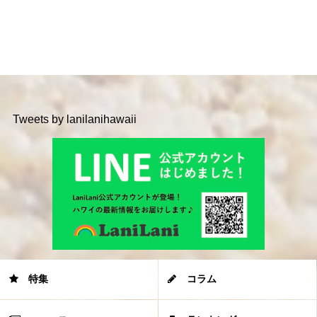
Tweets by lanilanihawaii
特集
コラム