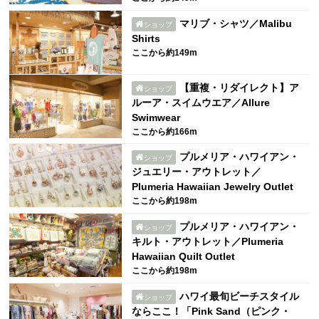
マリブ・シャツ／Malibu
ショップ
Shirts
ここから約149m
【重複・リダイレクト】ア
ショップ
ルーア・スイムウエア／Allure
Swimwear
ここから約166m
プルメリア・ハワイアン・
ショップ
ジュエリー・アウトレット／
Plumeria Hawaiian Jewelry Outlet
ここから約198m
プルメリア・ハワイアン・
ショップ
キルト・アウトレット／Plumeria
Hawaiian Quilt Outlet
ここから約198m
ハワイ最旬ビーチスタイル
ショップ
ならここ！「Pink Sand（ピンク・