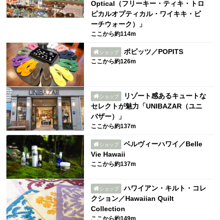
Optical（フリーキー・ティキ・トロ
ピカルオプティカル・ワイキキ・ビ
ーチウォーク）」
ここから約114m
ポピッツ／POPITS
ショップ
ここから約126m
リゾート感あるキュートな
ショップ
セレクトが魅力「UNIBAZAR（ユニ
バザー）」
ここから約137m
ベルヴィーハワイ／Belle
ショップ
Vie Hawaii
ここから約137m
ハワイアン・キルト・コレ
ショップ
クション／Hawaiian Quilt
Collection
ここから約149m