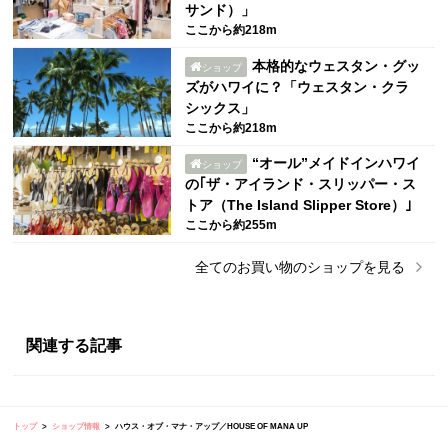
サンド）」
ここから約218m
本格的なウェスタン・グッ
ショップ
ズがハワイに？「ウェスタン・クラ
シックス」
ここから約218m
“オール”メイドインハワイ
ショップ
の｢ザ・アイランド・スリッパー・ス
トア（The Island Slipper Store）｣
ここから約255m
全ての
お買い物
のショップを見る
関連する記事
トップ
ショップ情報
ハウス・オブ・マナ・アップ／HOUSE OF MANA UP