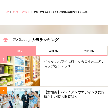
トップ
買い物
アパレル
ダウンタウン＆チャイナタウンで感度高めのファッション三昧
「アパレル」人気ランキング
Today
Weekly
Monthly
せっかくハワイに行くなら日本未上陸シ
ョップをチェック...
【女性編】ハワイアンウエディングに招
待された時の服装はム...