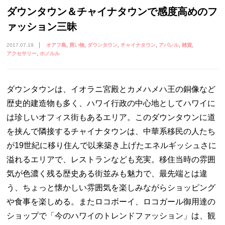
ダウンタウン＆チャイナタウンで感度高めのフ
ァッション三昧
2017.07.19
オアフ島
買い物
ダウンタウン
チャイナタウン
アパレル
雑貨
アクセサリー
ホノルル
ダウンタウンは、イオラニ宮殿とカメハメハ王の銅像など
歴史的建造物も多く、ハワイ行政の中心地としてハワイに
は珍しいオフィス街もあるエリア。このダウンタウンに道
を挟んで隣接するチャイナタウンは、中華系移民の人たち
が19世紀に移り住んで以来築き上げたエネルギッシュさに
溢れるエリアで、レストランなども充実。移住当時の雰囲
気が色濃く残る歴史ある街並みも魅力で、最先端とは違
う、ちょっと懐かしい雰囲気を楽しみながらショッピング
や食事を楽しめる。またロコボーイ、ロコガール御用達の
ショップで「今のハワイのトレンドファッション」は、観