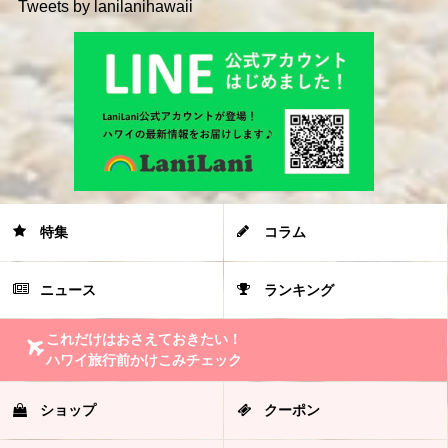
Tweets by lanilanihawaii
特集
コラム
ニュース
ランキング
これだけはおさえておきたい！
ハワイ旅行前かけこみチェック
ショップ
クーポン