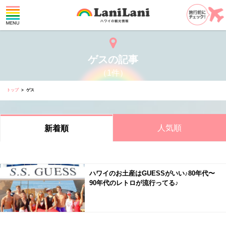
ゲスの記事
（1件）
トップ
ゲス
人気順
新着順
ハワイのお土産はGUESSがいい♪80年代〜
90年代のレトロが流行ってる♪