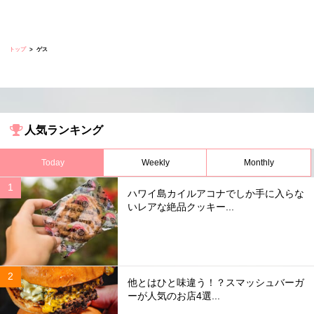
トップ
ゲス
人気ランキング
Today
Weekly
Monthly
ハワイ島カイルアコナでしか手に入らな
いレアな絶品クッキー...
他とはひと味違う！？スマッシュバーガ
ーが人気のお店4選...