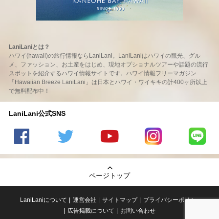
LaniLaniとは？
ハワイ(hawaii)の旅行情報ならLaniLani。LaniLaniはハワイの観光、グル
メ、ファッション、お土産をはじめ、現地オプショナルツアーや話題の流行
スポットを紹介するハワイ情報サイトです。ハワイ情報フリーマガジン
「Hawaiian Breeze LaniLani」は日本とハワイ・ワイキキの計400ヶ所以上
で無料配布中！
LaniLani公式SNS
LaniLani
LaniLani
LaniLani
LaniLani
LaniLani
の
のtwitter
の
の
のLINEを
Facebook
を見る
Youtube
Instagram
見る
ページトップ
を見る
チャンネ
を見る
ルを見る
LaniLaniについて
運営会社
サイトマップ
プライバシーポリシー
広告掲載について
お問い合わせ