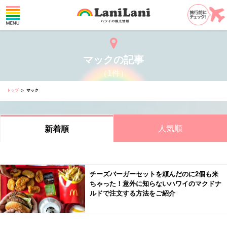
マックの記事
（1件）
トップ
マック
人気順
新着順
チーズバーガーセットを頼んだのに2個も来
ちゃった！意外に知らないハワイのマクドナ
ルドで注文する方法をご紹介