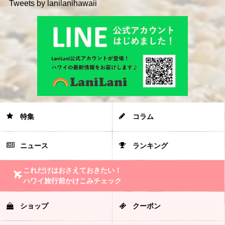
Tweets by lanilanihawaii
特集
コラム
ニュース
ランキング
これだけはおさえておきたい！
ハワイ旅行前かけこみチェック
ショップ
クーポン