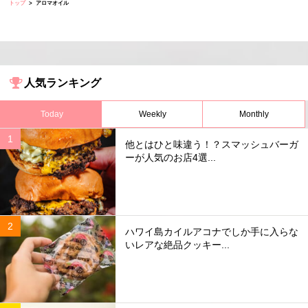
トップ
アロマオイル
人気ランキング
Today
Weekly
Monthly
他とはひと味違う！？スマッシュバーガ
ーが人気のお店4選...
ハワイ島カイルアコナでしか手に入らな
いレアな絶品クッキー...