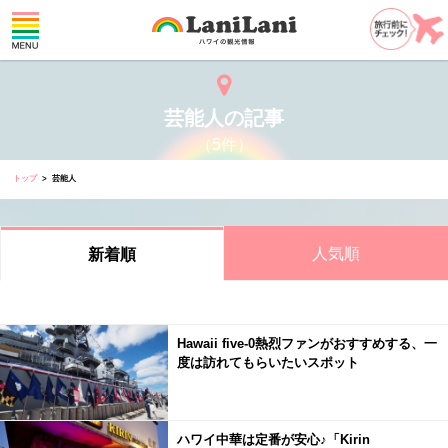
芸能人の記事
（5件）
トップ
芸能人
人気順
新着順
Hawaii five-0熱烈ファンがおすすめする、一
度は訪れてもらいたいスポット
ハワイ中華は定番が安心♪「Kirin