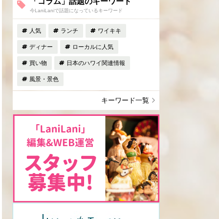
「コラム」話題のキーワード
今LaniLaniで話題になっているキーワード
人気
ランチ
ワイキキ
ディナー
ローカルに人気
買い物
日本のハワイ関連情報
風景・景色
キーワード一覧