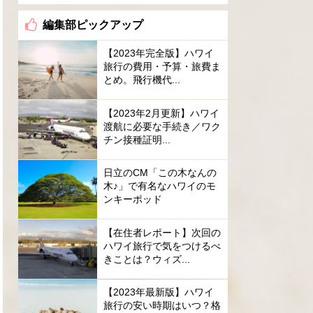
編集部ピックアップ
【2023年完全版】ハワイ
旅行の費用・予算・旅費ま
とめ。飛行機代...
【2023年2月更新】ハワイ
渡航に必要な手続き／ワク
チン接種証明...
日立のCM「この木なんの
木♪」で有名なハワイのモ
ンキーポッド
【在住者レポート】次回の
ハワイ旅行で気をつけるべ
きことは？ウィズ...
【2023年最新版】ハワイ
旅行の安い時期はいつ？格