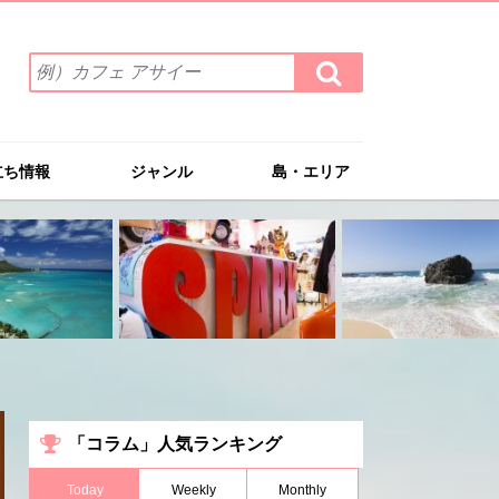
検
検
索
索
ワ
す
る
ー
ド
立ち情報
ジャンル
島・エリア
を
入
力
(例）
カ
フ
ェ
ア
サ
イ
ー
「コラム」人気ランキング
Today
Weekly
Monthly