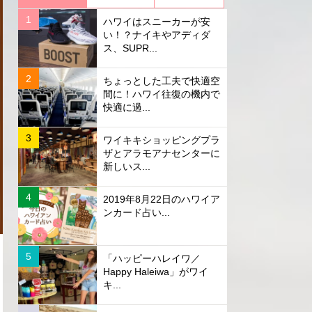
ハワイはスニーカーが安
い！？ナイキやアディダ
ス、SUPR...
ちょっとした工夫で快適空
間に！ハワイ往復の機内で
快適に過...
ワイキキショッピングプラ
ザとアラモアナセンターに
新しいス...
2019年8月22日のハワイア
ンカード占い...
「ハッピーハレイワ／
Happy Haleiwa」がワイ
キ...