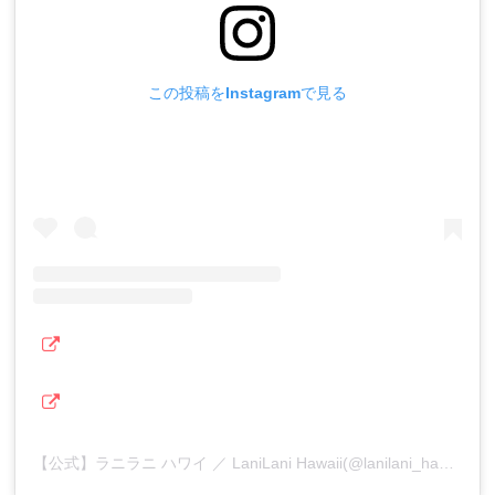
この投稿をInstagramで見る
【公式】ラニラニ ハワイ ／ LaniLani Hawaii(@lanilani_hawaii)がシェアした投稿