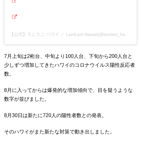
【公式】ラニラニ ハワイ ／ LaniLani Hawaii(@lanilani_hawaii)がシェアした投稿
7月上旬は2桁台、中旬より100人台、下旬から200人台と
少しずつ増加してきたハワイのコロナウイルス陽性反応者
数。
8月に入ってからは爆発的な増加傾向で、目を疑うような
数字が並びました。
8月30日は新たに720人の陽性者数との発表。
そのハワイがまた新たな対策で動き出しました。