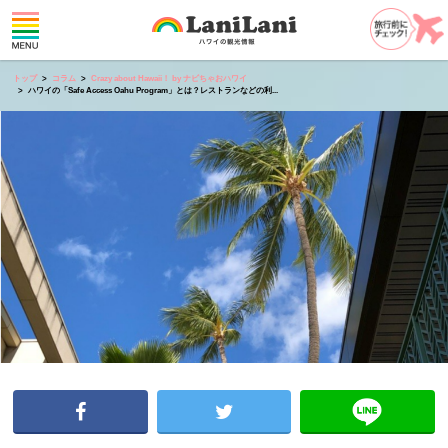
トップ
コラム
Crazy about Hawaii！ by ナビちゃおハワイ
ハワイの「Safe Access Oahu Program」とは？レストランなどの利...