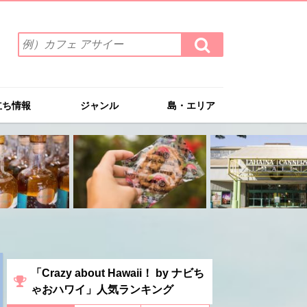
検
検
索
索
ワ
す
る
ー
ド
立ち情報
ジャンル
島・エリア
を
入
力
(例）
カ
フ
ェ
ア
サ
イ
ー
「Crazy about Hawaii！ by ナビち
ゃおハワイ」人気ランキング