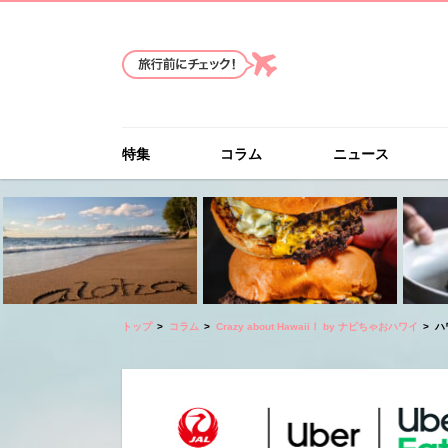
特集
コラム
ニュース
トップ
コラム
Crazy about Hawaii！ by ナビちゃおハワイ
ハ