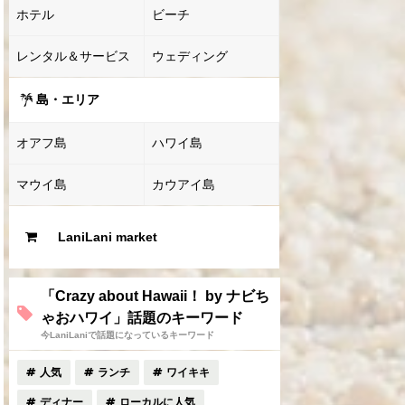
ホテル
ビーチ
レンタル＆サービス
ウェディング
島・エリア
オアフ島
ハワイ島
マウイ島
カウアイ島
LaniLani market
「Crazy about Hawaii！ by ナビち
ゃおハワイ」話題のキーワード
今LaniLaniで話題になっているキーワード
人気
ランチ
ワイキキ
ディナー
ローカルに人気