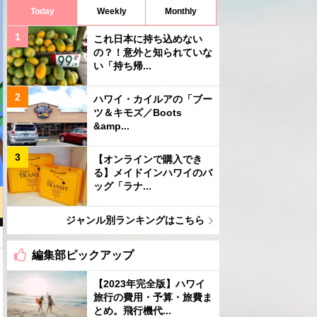
Today
Weekly
Monthly
これ日本に持ち込めない
の？！意外と知られていな
い「持ち帰...
ハワイ・カイルアの「ブー
ツ＆キモズ／Boots
&amp...
【オンラインで購入でき
る】メイドインハワイのバ
ッグ「ラナ...
ジャンル別ランキングはこちら
編集部ピックアップ
【2023年完全版】ハワイ
旅行の費用・予算・旅費ま
とめ。飛行機代...