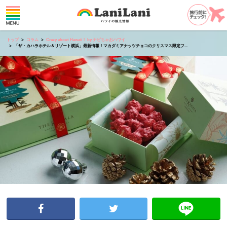
トップ
コラム
Crazy about Hawaii！ by ナビちゃおハワイ
「ザ・カハラホテル＆リゾート横浜」最新情報！マカダミアナッツチョコのクリスマス限定フ...