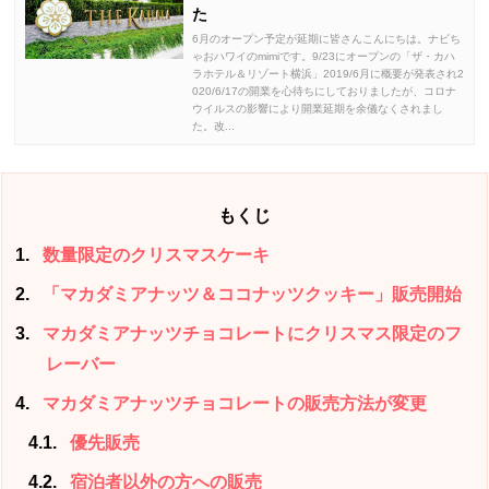
た
6月のオープン予定が延期に皆さんこんにちは。ナビち
ゃおハワイのmimiです。9/23にオープンの「ザ・カハ
ラホテル＆リゾート横浜」2019/6月に概要が発表され2
020/6/17の開業を心待ちにしておりましたが、コロナ
ウイルスの影響により開業延期を余儀なくされまし
た。改...
もくじ
1
数量限定のクリスマスケーキ
2
「マカダミアナッツ＆ココナッツクッキー」販売開始
3
マカダミアナッツチョコレートにクリスマス限定のフ
レーバー
4
マカダミアナッツチョコレートの販売方法が変更
4.1
優先販売
4.2
宿泊者以外の方への販売