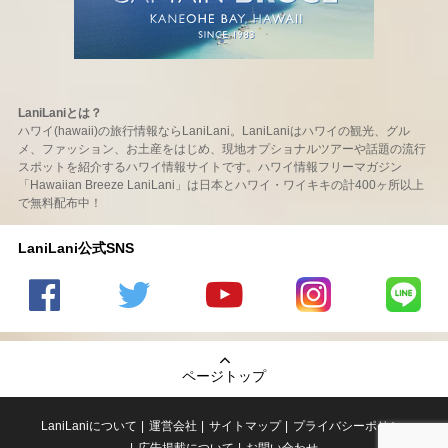
LaniLaniとは？
ハワイ(hawaii)の旅行情報ならLaniLani。LaniLaniはハワイの観光、グル
メ、ファッション、お土産をはじめ、現地オプショナルツアーや話題の流行
スポットを紹介するハワイ情報サイトです。ハワイ情報フリーマガジン
「Hawaiian Breeze LaniLani」は日本とハワイ・ワイキキの計400ヶ所以上
で無料配布中！
LaniLani公式SNS
LaniLani
LaniLani
LaniLani
LaniLani
LaniLani
の
のtwitter
の
の
のLINEを
Facebook
を見る
Youtube
Instagram
見る
ページトップ
を見る
チャンネ
を見る
ルを見る
LaniLaniについて
運営会社
サイトマップ
プライバシーポリシー
広告掲載について
お問い合わせ