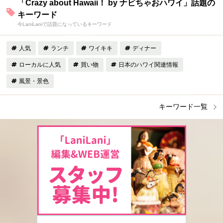
「Crazy about Hawaii！ by ナビちゃおハワイ」話題の
キーワード
今LaniLaniで話題になっているキーワード
人気
ランチ
ワイキキ
ディナー
ローカルに人気
買い物
日本のハワイ関連情報
風景・景色
キーワード一覧