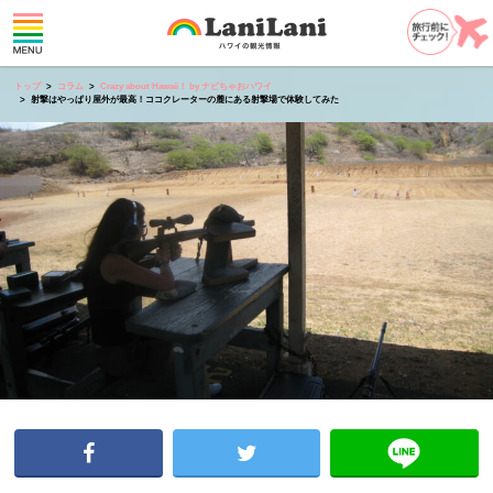
トップ
コラム
Crazy about Hawaii！ by ナビちゃおハワイ
射撃はやっぱり屋外が最高！ココクレーターの麓にある射撃場で体験してみた