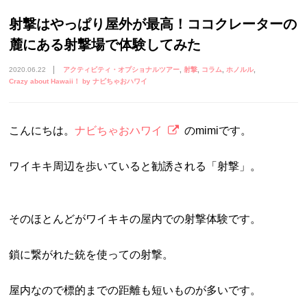
射撃はやっぱり屋外が最高！ココクレーターの
麓にある射撃場で体験してみた
2020.06.22
アクティビティ・オプショナルツアー
射撃
コラム
ホノルル
Crazy about Hawaii！ by ナビちゃおハワイ
こんにちは。
ナビちゃおハワイ
のmimiです。
ワイキキ周辺を歩いていると勧誘される「射撃」。
そのほとんどがワイキキの屋内での射撃体験です。
鎖に繋がれた銃を使っての射撃。
屋内なので標的までの距離も短いものが多いです。