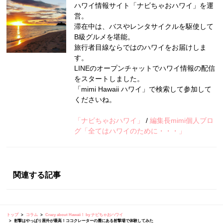
ハワイ情報サイト「ナビちゃおハワイ」を運
営。
滞在中は、バスやレンタサイクルを駆使して
B級グルメを堪能。
旅行者目線ならではのハワイをお届けしま
す。
LINEのオープンチャットでハワイ情報の配信
をスタートしました。
「mimi Hawaii ハワイ」で検索して参加して
くださいね。
「ナビちゃおハワイ」
/
編集長mimi個人ブロ
グ「全てはハワイのために・・・」
関連する記事
トップ
コラム
Crazy about Hawaii！ by ナビちゃおハワイ
射撃はやっぱり屋外が最高！ココクレーターの麓にある射撃場で体験してみた