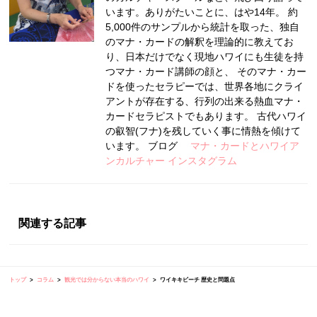
います。ありがたいことに、はや14年。 約
5,000件のサンプルから統計を取った、独自
のマナ・カードの解釈を理論的に教えてお
り、日本だけでなく現地ハワイにも生徒を持
つマナ・カード講師の顔と、 そのマナ・カー
ドを使ったセラピーでは、世界各地にクライ
アントが存在する、行列の出来る熱血マナ・
カードセラピストでもあります。 古代ハワイ
の叡智(フナ)を残していく事に情熱を傾けて
います。 ブログ
マナ・カードとハワイア
ンカルチャー
インスタグラム
関連する記事
トップ
コラム
観光では分からない本当のハワイ
ワイキキビーチ 歴史と問題点