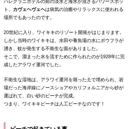
ハレクラニホテルの前の淡水と海水が混ざるパワースポッ
ト、
カヴェヘヴェヘ
は病気の治癒やリラックスに使われる
場所でもあったのです。
20世紀に入り、ワイキキのリゾート開発がはじまります。
しかし当時のワイキキは、水田や養魚場の水にボウフラが
湧き、蚊が発生する不衛生な面がありました。
そこで、溜まった水を流すために作られたのが1928年に完
成したアラワイ運河でした。
不衛生な湿地は、アラワイ運河を堀った土で埋められ、岩
場だった海岸線にノースショアやカリフォルニアから砂が
運ばれて、白い砂のビーチが完成。
つまり、ワイキキビーチは人工ビーチなのです！