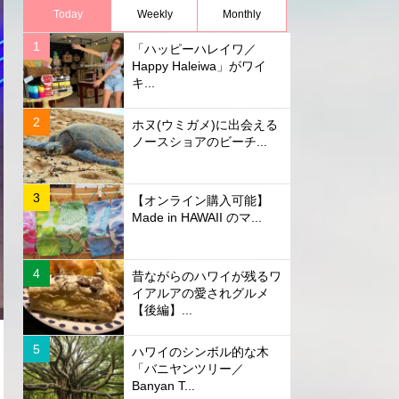
Today
Weekly
Monthly
「ハッピーハレイワ／
Happy Haleiwa」がワイ
キ...
ホヌ(ウミガメ)に出会える
ノースショアのビーチ...
【オンライン購入可能】
Made in HAWAII のマ...
昔ながらのハワイが残るワ
イアルアの愛されグルメ
【後編】...
ハワイのシンボル的な木
「バニヤンツリー／
Banyan T...