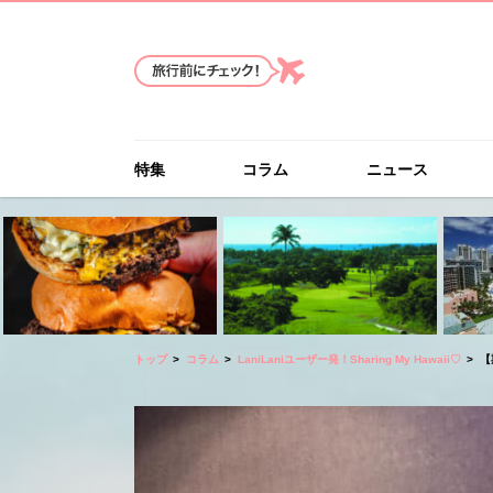
特集
コラム
ニュース
トップ
コラム
LaniLaniユーザー発！Sharing My Hawaii♡
【