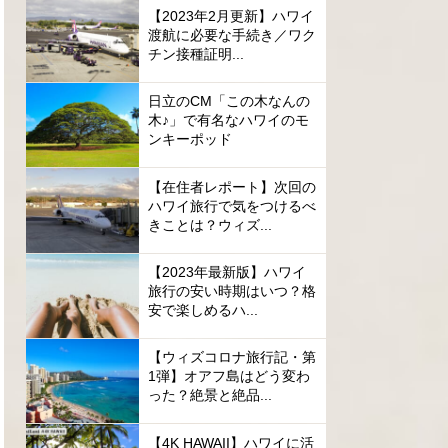
【2023年2月更新】ハワイ
渡航に必要な手続き／ワク
チン接種証明...
日立のCM「この木なんの
木♪」で有名なハワイのモ
ンキーポッド
【在住者レポート】次回の
ハワイ旅行で気をつけるべ
きことは？ウィズ...
【2023年最新版】ハワイ
旅行の安い時期はいつ？格
安で楽しめるハ...
【ウィズコロナ旅行記・第
1弾】オアフ島はどう変わ
った？絶景と絶品...
【4K HAWAII】ハワイに活