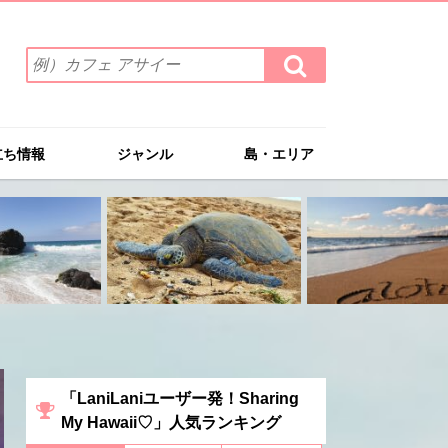
検
検
索
索
ワ
す
る
ー
ド
立ち情報
ジャンル
島・エリア
を
入
力
(例）
カ
フ
ェ
ア
サ
イ
ー
「LaniLaniユーザー発！Sharing
My Hawaii♡」人気ランキング