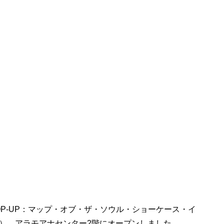
POP-UP：マップ・オブ・ザ・ソウル・ショーケース・イ
（金）、アラモアナセンター2階にオープンしました。