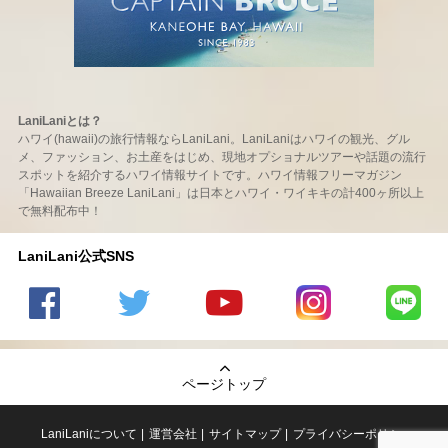
LaniLaniとは？
ハワイ(hawaii)の旅行情報ならLaniLani。LaniLaniはハワイの観光、グル
メ、ファッション、お土産をはじめ、現地オプショナルツアーや話題の流行
スポットを紹介するハワイ情報サイトです。ハワイ情報フリーマガジン
「Hawaiian Breeze LaniLani」は日本とハワイ・ワイキキの計400ヶ所以上
で無料配布中！
LaniLani公式SNS
LaniLani
LaniLani
LaniLani
LaniLani
LaniLani
の
のtwitter
の
の
のLINEを
Facebook
を見る
Youtube
Instagram
見る
ページトップ
を見る
チャンネ
を見る
ルを見る
LaniLaniについて
運営会社
サイトマップ
プライバシーポリシー