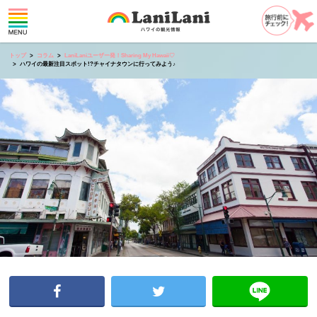
トップ
コラム
LaniLaniユーザー発！Sharing My Hawaii♡
ハワイの最新注目スポット!?チャイナタウンに行ってみよう♪