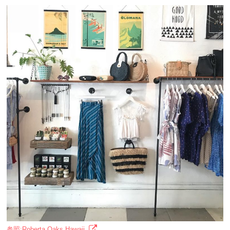
参照:Roberta Oaks Hawaii