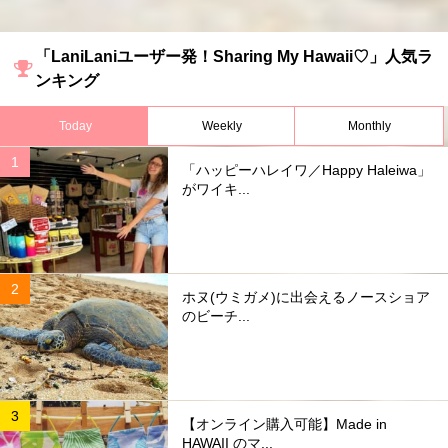
「LaniLaniユーザー発！Sharing My Hawaii♡」人気ラ
ンキング
Today
Weekly
Monthly
「ハッピーハレイワ／Happy Haleiwa」
がワイキ...
ホヌ(ウミガメ)に出会えるノースショア
のビーチ...
【オンライン購入可能】Made in
HAWAII のマ...