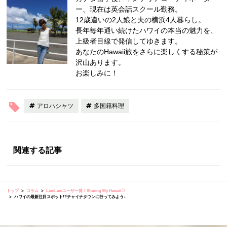
ー、現在は英会話スクール勤務。
12歳違いの2人娘と夫の横浜4人暮らし。
長年毎年通い続けたハワイの本当の魅力を、
上級者目線で発信してゆきます。
あなたのHawaii旅をさらに楽しくする秘策が
沢山あります。
お楽しみに！
アロハシャツ
多国籍料理
関連する記事
トップ
コラム
LaniLaniユーザー発！Sharing My Hawaii♡
ハワイの最新注目スポット!?チャイナタウンに行ってみよう♪