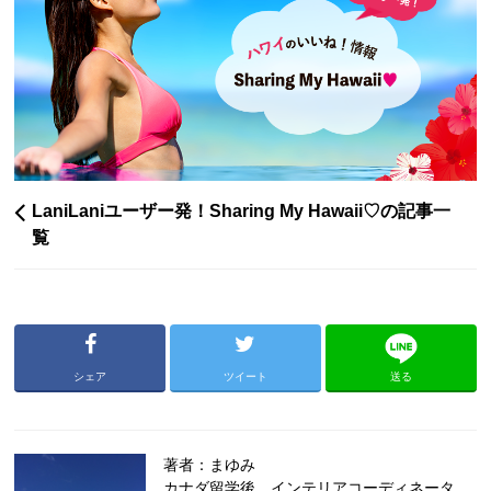
LaniLaniユーザー発！Sharing My Hawaii♡の記事一
覧
シェア
ツイート
送る
著者：まゆみ
カナダ留学後、インテリアコーディネータ