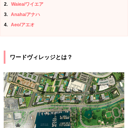
2
Waiea/ワイエア
3
Anaha/アナハ
4
Aeo/アエオ
ワードヴィレッジとは？