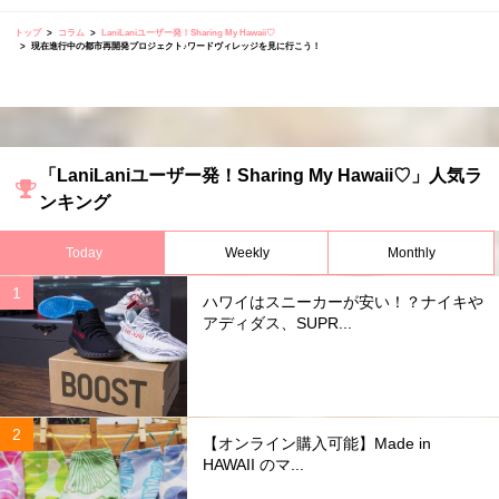
トップ
コラム
LaniLaniユーザー発！Sharing My Hawaii♡
現在進行中の都市再開発プロジェクト♪ワードヴィレッジを見に行こう！
「LaniLaniユーザー発！Sharing My Hawaii♡」人気ラ
ンキング
Today
Weekly
Monthly
ハワイはスニーカーが安い！？ナイキや
アディダス、SUPR...
【オンライン購入可能】Made in
HAWAII のマ...