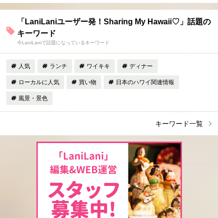
「LaniLaniユーザー発！Sharing My Hawaii♡」話題の
キーワード
今LaniLaniで話題になっているキーワード
人気
ランチ
ワイキキ
ディナー
ローカルに人気
買い物
日本のハワイ関連情報
風景・景色
キーワード一覧