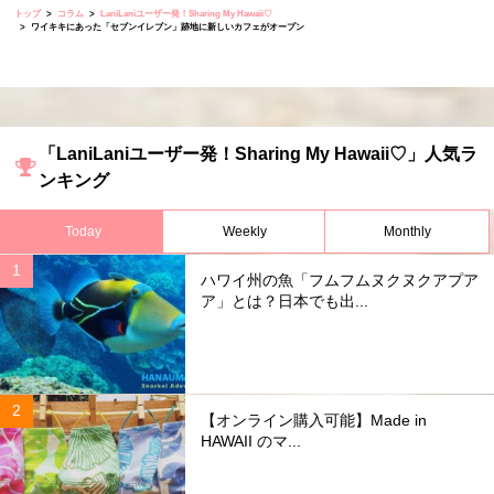
トップ
コラム
LaniLaniユーザー発！Sharing My Hawaii♡
ワイキキにあった「セブンイレブン」跡地に新しいカフェがオープン
「LaniLaniユーザー発！Sharing My Hawaii♡」人気ラ
ンキング
Today
Weekly
Monthly
ハワイ州の魚「フムフムヌクヌクアプア
ア」とは？日本でも出...
【オンライン購入可能】Made in
HAWAII のマ...