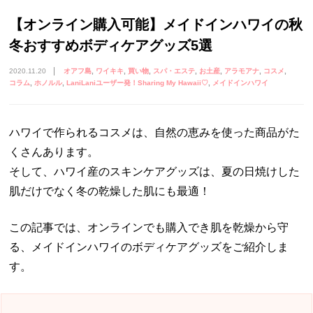
【オンライン購入可能】メイドインハワイの秋
冬おすすめボディケアグッズ5選
2020.11.20
オアフ島
ワイキキ
買い物
スパ・エステ
お土産
アラモアナ
コスメ
コラム
ホノルル
LaniLaniユーザー発！Sharing My Hawaii♡
メイドインハワイ
ハワイで作られるコスメは、自然の恵みを使った商品がた
くさんあります。
そして、ハワイ産のスキンケアグッズは、夏の日焼けした
肌だけでなく冬の乾燥した肌にも最適！
この記事では、オンラインでも購入でき肌を乾燥から守
る、メイドインハワイのボディケアグッズをご紹介しま
す。