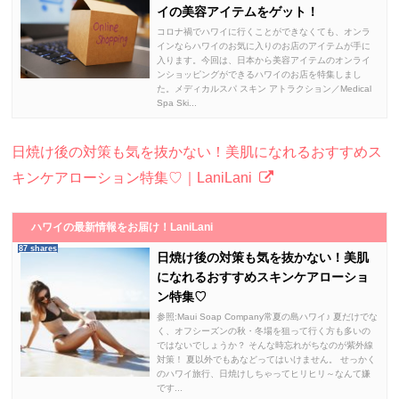
イの美容アイテムをゲット！
コロナ禍でハワイに行くことができなくても、オンラ
インならハワイのお気に入りのお店のアイテムが手に
入ります。今回は、日本から美容アイテムのオンライ
ンショッピングができるハワイのお店を特集しまし
た。メディカルスパ スキン アトラクション／Medical
Spa Ski...
日焼け後の対策も気を抜かない！美肌になれるおすすめス
キンケアローション特集♡｜LaniLani
ハワイの最新情報をお届け！LaniLani
87 shares
日焼け後の対策も気を抜かない！美肌
になれるおすすめスキンケアローショ
ン特集♡
参照:Maui Soap Company常夏の島ハワイ♪ 夏だけでな
く、オフシーズンの秋・冬場を狙って行く方も多いの
ではないでしょうか？ そんな時忘れがちなのが紫外線
対策！ 夏以外でもあなどってはいけません。 せっかく
のハワイ旅行、日焼けしちゃってヒリヒリ～なんて嫌
です...