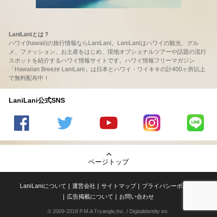
LaniLaniとは？
ハワイ(hawaii)の旅行情報ならLaniLani。LaniLaniはハワイの観光、グル
メ、ファッション、お土産をはじめ、現地オプショナルツアーや話題の流行
スポットを紹介するハワイ情報サイトです。ハワイ情報フリーマガジン
「Hawaiian Breeze LaniLani」は日本とハワイ・ワイキキの計400ヶ所以上
で無料配布中！
LaniLani公式SNS
LaniLani
LaniLani
LaniLani
LaniLani
LaniLani
の
のtwitter
の
の
のLINEを
Facebook
を見る
Youtube
Instagram
見る
ページトップ
を見る
チャンネ
を見る
ルを見る
LaniLaniについて
運営会社
サイトマップ
プライバシーポリシー
広告掲載について
お問い合わせ
© 2009-2018 P.M.A Tryangle,Inc. / Digitalidentity inc.