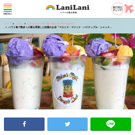
トップ
コラム
LaniLaniユーザー発！Sharing My Hawaii♡
ハワイ島で数多くの賞を受賞した話題のお店「マカニズ・マジック・パイナップル・シャック...