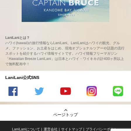
LaniLaniとは？
ハワイ(hawaii)の旅行情報ならLaniLani。LaniLaniはハワイの観光、グル
メ、ファッション、お土産をはじめ、現地オプショナルツアーや話題の流行
スポットを紹介するハワイ情報サイトです。ハワイ情報フリーマガジン
「Hawaiian Breeze LaniLani」は日本とハワイ・ワイキキの計400ヶ所以上
で無料配布中！
LaniLani公式SNS
LaniLani
LaniLani
LaniLani
LaniLani
LaniLani
の
のtwitter
の
の
のLINEを
Facebook
を見る
Youtube
Instagram
見る
ページトップ
を見る
チャンネ
を見る
ルを見る
LaniLaniについて
運営会社
サイトマップ
プライバシーポリシー