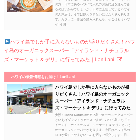
の方、日本にあるハワイで人気のお店に足を運んでみ
るのはいかがでしょうか。日本に上陸しているハワイ
の人気店は、今では数えきれないほどたくさんありま
す。カフェに一歩足を踏み入れたら、そこはもうハワ
イ♪今回...
ハワイ島でしか手に入らないものが盛りだくさん！ハワ
イ島のオーガニックスーパー「アイランド・ナチュラル
ズ・マーケット & デリ」に行ってみた｜LaniLani
ハワイの最新情報をお届け！LaniLani
ハワイ島でしか手に入らないものが盛
りだくさん！ハワイ島のオーガニック
スーパー「アイランド・ナチュラル
ズ・マーケット & デリ」に行ってみた
参照：Island Naturalsオアフ島でオーガニックスーパー
といえばダウントゥアースですが、ハワイ島にも「ア
イランド・ナチュラルズ・マーケット & デリ」という
オーガニックスーパーがあります。今回はハワイ島の
ロコが愛してやまないこのお店をご紹介します。日...