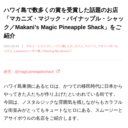
ハワイ島で数多くの賞を受賞した話題のお店
「マカニズ・マジック・パイナップル・シャッ
ク／Makani’s Magic Pineapple Shack」をご
紹介
2021.02.04
グルメ・レストラン
ハワイ島
ヒロ
カフェ
スイーツ
アサイーボール
コラム
LaniLaniユーザー発！Sharing My Hawaii♡
参照：@magicpineappleshack
ハワイ島東側にあるヒロは、かつての移民時代に日本から
やってきた人たちが作り上げたといわれている街です。
今回は、ノスタルジックな雰囲気を残しながらもカラフル
な街並みがとってもキュートなヒロにある、スムージーと
アサイボウルの名店をご紹介します。